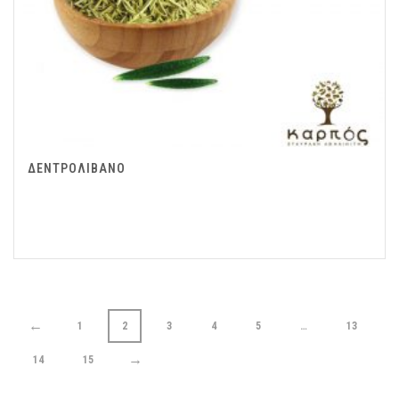
ΔΕΝΤΡΟΛΙΒΑΝΟ
←
1
2
3
4
5
…
13
→
14
15