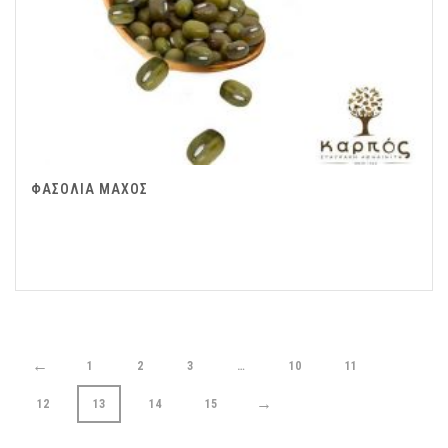
ΦΑΣΟΛΙΑ ΜΑΧΟΣ
←
1
2
3
…
10
11
→
12
13
14
15